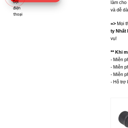
làm cho 
và dễ d
=>
Mọi t
ty Nhất
vụ!
** Khi 
- Miễn 
- Miễn p
- Miễn p
- Hỗ trợ