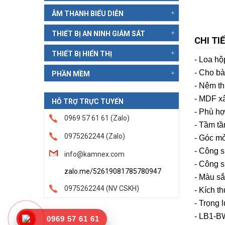
ÂM THANH BIỂU DIỄN
THIẾT BỊ AN NINH GIÁM SÁT
CHI TI
THIẾT BỊ HIỂN THỊ
- Loa h
- Cho bà
PHẦN MỀM
- Nêm th
- MDF x
HỖ TRỢ TRỰC TUYẾN
- Phù hợ
0969 57 61 61 (Zalo)
- Tầm tầ
0975262244 (Zalo)
- Góc mở
- Công s
info@kamnex.com
- Công su
zalo.me/52619081785780947
- Màu sắ
0975262244 (NV CSKH)
- Kích t
- Trọng 
- LB1-BW
0969 57 61 61