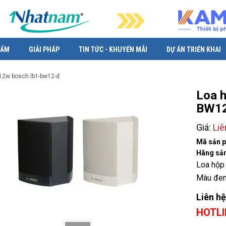
HẨM
GIẢI PHÁP
TIN TỨC - KHUYẾN MÃI
DỰ ÁN TRIỂN KHAI
 12w bosch lb1-bw12-d
Loa 
BW1
Giá:
Liê
Mã sản 
Hãng sản
Loa hộp
Màu đe
Liên hệ
HOTLI