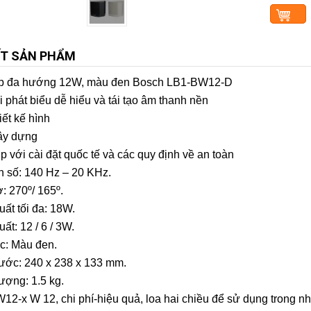
ẾT SẢN PHẨM
ộp đa hướng 12W, màu đen Bosch LB1-BW12-D
i phát biểu dễ hiểu và tái tạo âm thanh nền
iết kế hình
ây dựng
p với cài đặt quốc tế và các quy định về an toàn
n số: 140 Hz – 20 KHz.
: 270º/ 165º.
uất tối đa: 18W.
ất: 12 / 6 / 3W.
c: Màu đen.
hước: 240 x 238 x 133 mm.
lượng: 1.5 kg.
12-x W 12, chi phí-hiệu quả, loa hai chiều để sử dụng trong nh