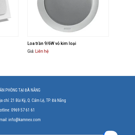
Loa trần 9/6W vỏ kim loại
Giá:
Liên hệ
ĂN PHÒNG TẠI ĐÀ NẴNG
ịa chỉ:
21 Bùi Kỷ, Q. Cẩm Lệ, TP. Đà Nẵng
otline:
0969 57 61 61
mail:
info@kamnex.com