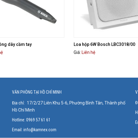
ông dây cầm tay
Loa hộp 6W Bosch LBC3018/00
hệ
Giá:
Liên hệ
VĂN PHÒNG TẠI HỒ CHÍ MINH
V
Đ
Địa chỉ:
17/2/27 Liên Khu 5-6, Phường Bình Tân, Thành phố
Hồ Chí Minh
H
Hotline: 0969 57 61 61
E
Email:
info@kamnex.com