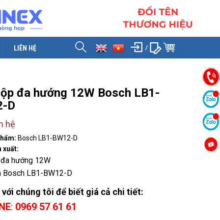
LIÊN HỆ
hộp đa hướng 12W Bosch LB1-
2-D
n hệ
phẩm:
Bosch LB1-BW12-D
 xuất:
 đa hướng 12W
n Bosch LB1-BW12-D
 với chúng tôi để biết giá cả chi tiết:
NE
:
0969 57 61 61