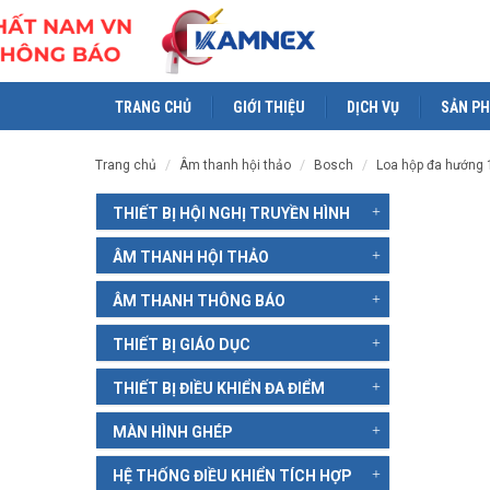
TRANG CHỦ
GIỚI THIỆU
DỊCH VỤ
SẢN P
trang chủ
âm thanh hội thảo
bosch
loa hộp đa hướng
THIẾT BỊ HỘI NGHỊ TRUYỀN HÌNH
ÂM THANH HỘI THẢO
ÂM THANH THÔNG BÁO
THIẾT BỊ GIÁO DỤC
THIẾT BỊ ĐIỀU KHIỂN ĐA ĐIỂM
MÀN HÌNH GHÉP
HỆ THỐNG ĐIỀU KHIỂN TÍCH HỢP