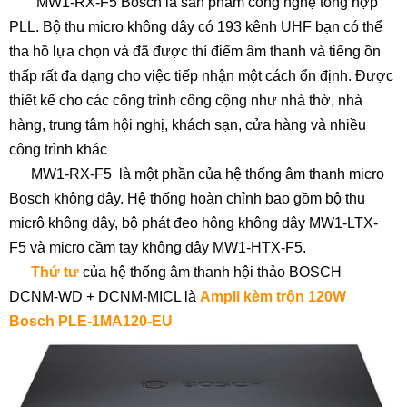
MW1-RX-F5 Bosch là sản phẩm công nghệ tổng hợp
PLL. Bộ thu micro không dây có 193 kênh UHF bạn có thể
tha hồ lựa chọn và đã được thí điểm âm thanh và tiếng ồn
thấp rất đa dạng cho việc tiếp nhận một cách ổn định. Được
thiết kế cho các công trình công cộng như nhà thờ, nhà
hàng, trung tâm hội nghị, khách sạn, cửa hàng và nhiều
công trình khác
MW1-RX-F5 là một phần của hệ thống âm thanh micro
Bosch không dây. Hệ thống hoàn chỉnh bao gồm bộ thu
micrô không dây, bộ phát đeo hông không dây MW1-LTX-
F5 và micro cầm tay không dây MW1-HTX-F5.
Thứ tư
của hệ thống âm thanh hội thảo BOSCH
DCNM-WD + DCNM-MICL là
Ampli kèm trộn 120W
Bosch PLE-1MA120-EU