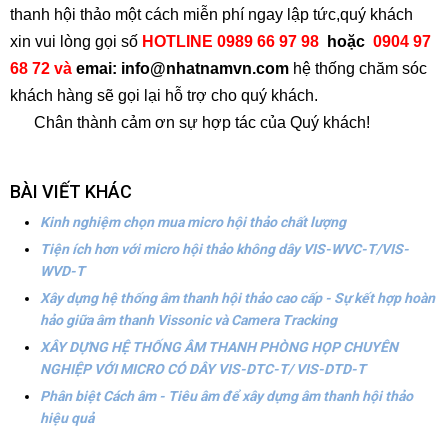
thanh hội thảo một cách miễn phí ngay lập tức,quý khách
xin vui lòng gọi số
HOTLINE
0989 66 97 98
hoặc
0904 97
68 72 và
emai:
info@nhatnamvn.com
hệ thống chăm sóc
khách hàng sẽ gọi lại hỗ trợ cho quý khách.
Chân thành cảm ơn sự hợp tác của Quý khách!
BÀI VIẾT KHÁC
Kinh nghiệm chọn mua micro hội thảo chất lượng
Tiện ích hơn với micro hội thảo không dây VIS-WVC-T/VIS-
WVD-T
Xây dựng hệ thống âm thanh hội thảo cao cấp - Sự kết hợp hoàn
hảo giữa âm thanh Vissonic và Camera Tracking
XÂY DỰNG HỆ THỐNG ÂM THANH PHÒNG HỌP CHUYÊN
NGHIỆP VỚI MICRO CÓ DÂY VIS-DTC-T/ VIS-DTD-T
Phân biệt Cách âm - Tiêu âm để xây dựng âm thanh hội thảo
hiệu quả