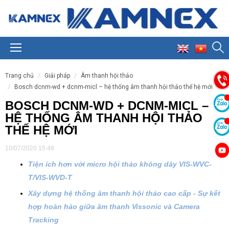
trang chủ
giải pháp
âm thanh hội thảo
bosch dcnm-wd + dcnm-micl – hệ thống âm thanh hội thảo thế hệ mới
BOSCH DCNM-WD + DCNM-MICL –
HỆ THỐNG ÂM THANH HỘI THẢO
THẾ HỆ MỚI
10/07/2020 15:48
Tiện ích hơn với micro hội thảo không dây VIS-WVC-
T/VIS-WVD-T
Xây dựng hệ thống âm thanh hội thảo cao cấp - Sự kết
hợp hoàn hảo giữa âm thanh Vissonic và Camera
Tracking