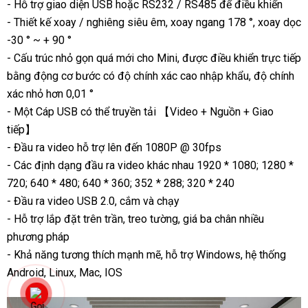
- Hỗ trợ giao diện USB hoặc RS232 / RS485 để điều khiển
- Thiết kế xoay / nghiêng siêu êm, xoay ngang 178 °, xoay dọc
-30 ° ~ + 90 °
- Cấu trúc nhỏ gọn quá mới cho Mini, được điều khiển trực tiếp
bằng động cơ bước có độ chính xác cao nhập khẩu, độ chính
xác nhỏ hơn 0,01 °
- Một Cáp USB có thể truyền tải 【Video + Nguồn + Giao
tiếp】
- Đầu ra video hỗ trợ lên đến 1080P @ 30fps
- Các định dạng đầu ra video khác nhau 1920 * 1080; 1280 *
720; 640 * 480; 640 * 360; 352 * 288; 320 * 240
- Đầu ra video USB 2.0, cắm và chạy
- Hỗ trợ lắp đặt trên trần, treo tường, giá ba chân nhiều
phương pháp
- Khả năng tương thích mạnh mẽ, hỗ trợ Windows, hệ thống
Android, Linux, Mac, IOS