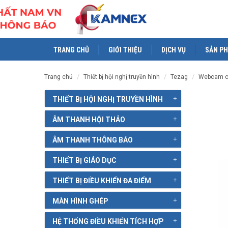
TRANG CHỦ
GIỚI THIỆU
DỊCH VỤ
SẢN P
trang chủ
thiết bị hội nghị truyền hình
tezag
webcam 
THIẾT BỊ HỘI NGHỊ TRUYỀN HÌNH
ÂM THANH HỘI THẢO
ÂM THANH THÔNG BÁO
THIẾT BỊ GIÁO DỤC
THIẾT BỊ ĐIỀU KHIỂN ĐA ĐIỂM
MÀN HÌNH GHÉP
HỆ THỐNG ĐIỀU KHIỂN TÍCH HỢP