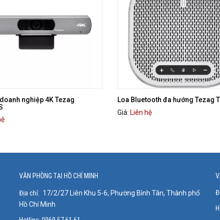
oanh nghiệp 4K Tezag
Loa Bluetooth đa hướng Tezag
S
Giá:
Liên hệ
hệ
VĂN PHÒNG TẠI HỒ CHÍ MINH
V
Đ
Địa chỉ:
17/2/27 Liên Khu 5-6, Phường Bình Tân, Thành phố
Hồ Chí Minh
H