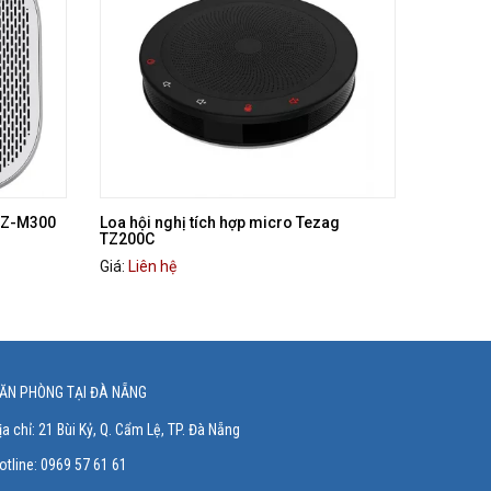
 TZ-M300
Loa hội nghị tích hợp micro Tezag
TZ200C
Giá:
Liên hệ
ĂN PHÒNG TẠI ĐÀ NẴNG
ịa chỉ:
21 Bùi Kỷ, Q. Cẩm Lệ, TP. Đà Nẵng
otline:
0969 57 61 61