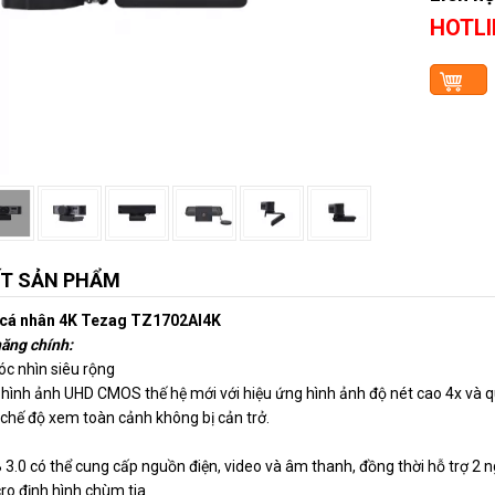
HOTLI
ẾT SẢN PHẨM
cá nhân 4K Tezag TZ1702AI4K
năng chính:
óc nhìn siêu rộng
hình ảnh UHD CMOS thế hệ mới với hiệu ứng hình ảnh độ nét cao 4x và quay
 chế độ xem toàn cảnh không bị cản trở.
3.0 có thể cung cấp nguồn điện, video và âm thanh, đồng thời hỗ trợ 2 
o định hình chùm tia