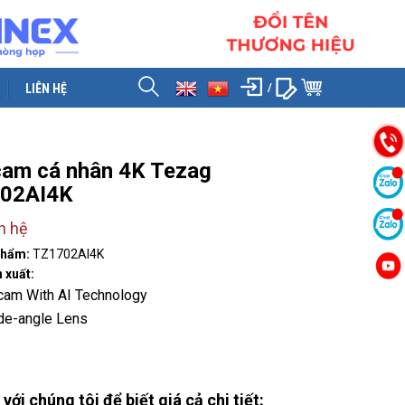
LIÊN HỆ
am cá nhân 4K Tezag
02AI4K
n hệ
phẩm:
TZ1702AI4K
 xuất:
am With AI Technology
de-angle Lens
 với chúng tôi để biết giá cả chi tiết: