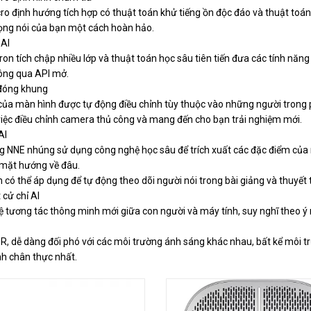
o định hướng tích hợp có thuật toán khử tiếng ồn độc đáo và thuật toá
ọng nói của bạn một cách hoàn hảo.
 AI
on tích chập nhiều lớp và thuật toán học sâu tiên tiến đưa các tính năn
ông qua API mở.
đóng khung
của màn hình được tự động điều chỉnh tùy thuộc vào những người trong p
việc điều chỉnh camera thủ công và mang đến cho bạn trải nghiệm mới.
AI
 NNE nhúng sử dụng công nghệ học sâu để trích xuất các đặc điểm của
mặt hướng về đâu.
có thể áp dụng để tự động theo dõi người nói trong bài giảng và thuyết t
 cử chỉ AI
ệ tương tác thông minh mới giữa con người và máy tính, suy nghĩ theo ý
R, dễ dàng đối phó với các môi trường ánh sáng khác nhau, bất kể môi t
ảnh chân thực nhất.