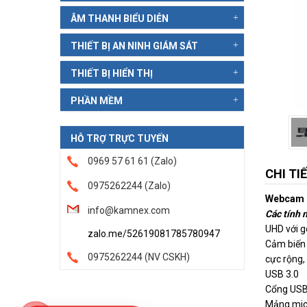
ÂM THANH BIỂU DIỄN
THIẾT BỊ AN NINH GIÁM SÁT
THIẾT BỊ HIỂN THỊ
PHẦN MỀM
HỖ TRỢ TRỰC TUYẾN
0969 57 61 61 (Zalo)
CHI TI
0975262244 (Zalo)
Webcam 
info@kamnex.com
Các tính 
UHD với g
zalo.me/52619081785780947
Cảm biến 
0975262244 (NV CSKH)
cực rộng,
USB 3.0
Cổng USB 
Mảng micr