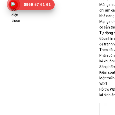
0969 57 61 61
Mảng micr
ghi âm gi
Khả năng
Mạng nơ-r
có sẵn th
Tự động 
Góc nhìn 
để tránh 
Theo dõi 
Phần cứng
kể khuôn 
Sản phẩm 
Kiểm soát
Một thế h
WDR
Hỗ trợ WD
lại hình 