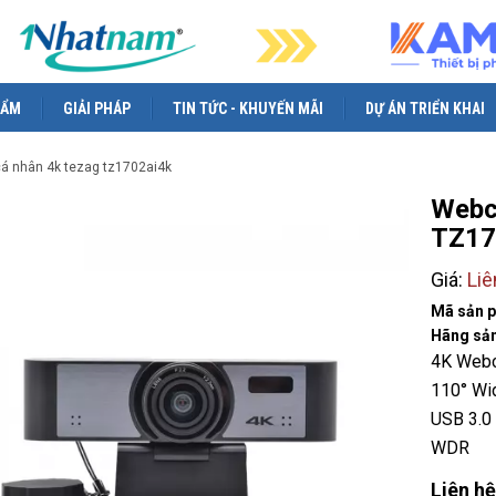
HẨM
GIẢI PHÁP
TIN TỨC - KHUYẾN MÃI
DỰ ÁN TRIỂN KHAI
cá nhân 4k tezag tz1702ai4k
Webc
TZ17
Giá:
Liê
Mã sản 
Hãng sản
4K Webc
110° Wi
USB 3.0
WDR
Liên hệ